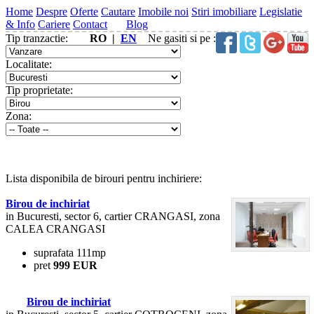
Home
Despre
Oferte
Cautare
Imobile noi
Stiri imobiliare
Legislatie
& Info
Cariere
Contact
Blog
Tip tranzactie:
RO |
EN
Ne gasiti si pe :
Localitate:
Tip proprietate:
Zona:
Lista disponibila de birouri pentru inchiriere:
Birou de inchiriat
in Bucuresti, sector 6, cartier CRANGASI, zona
CALEA CRANGASI
suprafata 111mp
pret
999 EUR
Birou de inchiriat