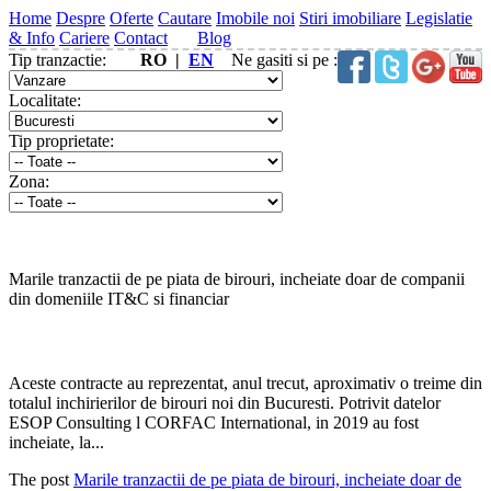
Home
Despre
Oferte
Cautare
Imobile noi
Stiri imobiliare
Legislatie
& Info
Cariere
Contact
Blog
Tip tranzactie:
RO |
EN
Ne gasiti si pe :
Localitate:
Tip proprietate:
Zona:
Marile tranzactii de pe piata de birouri, incheiate doar de companii
din domeniile IT&C si financiar
Aceste contracte au reprezentat, anul trecut, aproximativ o treime din
totalul inchirierilor de birouri noi din Bucuresti. Potrivit datelor
ESOP Consulting l CORFAC International, in 2019 au fost
incheiate, la...
The post
Marile tranzactii de pe piata de birouri, incheiate doar de