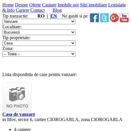
Home
Despre
Oferte
Cautare
Imobile noi
Stiri imobiliare
Legislatie
& Info
Cariere
Contact
Blog
Tip tranzactie:
RO |
EN
Ne gasiti si pe :
Localitate:
Tip proprietate:
Zona:
Lista disponibila de case pentru vanzare:
Casa de vanzare
in Ilfov, sector 6, cartier CIOROGARLA, zona CIOROGARLA
4 camere