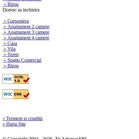
» Birou
Doresc sa inchiriez
» Garsoniera
» Apartament 2 camere
» Apartament 3 camere
» Apartament 4 camere
» Casa
» Vila
» Teren
» Spatiu Comercial
» Birou
» Termeni si conditii
» Harta Site
© Copyright 2004 - 2026, Tri Adymar SRL