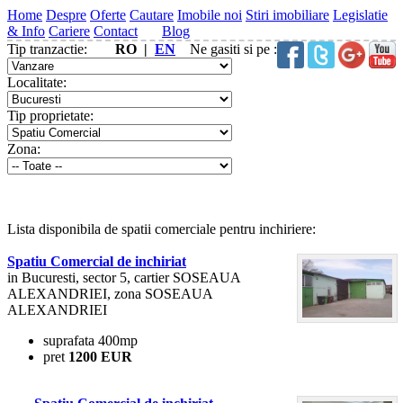
Home
Despre
Oferte
Cautare
Imobile noi
Stiri imobiliare
Legislatie
& Info
Cariere
Contact
Blog
Tip tranzactie:
RO |
EN
Ne gasiti si pe :
Localitate:
Tip proprietate:
Zona:
Lista disponibila de spatii comerciale pentru inchiriere:
Spatiu Comercial de inchiriat
in Bucuresti, sector 5, cartier SOSEAUA
ALEXANDRIEI, zona SOSEAUA
ALEXANDRIEI
suprafata 400mp
pret
1200 EUR