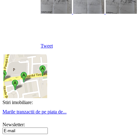
Tweet
Stiri imobiliare:
Marile tranzactii de pe piata de...
Newsletter: