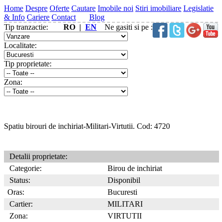
Home
Despre
Oferte
Cautare
Imobile noi
Stiri imobiliare
Legislatie
& Info
Cariere
Contact
Blog
Tip tranzactie:
RO |
EN
Ne gasiti si pe :
Localitate:
Tip proprietate:
Zona:
Spatiu birouri de inchiriat-Militari-Virtutii. Cod: 4720
Detalii proprietate:
Categorie:
Birou de inchiriat
Status:
Disponibil
Oras:
Bucuresti
Cartier:
MILITARI
Zona:
VIRTUTII