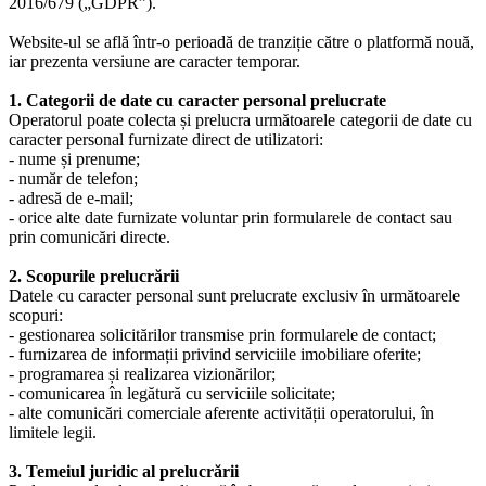
2016/679 („GDPR”).
Website-ul se află într-o perioadă de tranziție către o platformă nouă,
iar prezenta versiune are caracter temporar.
1. Categorii de date cu caracter personal prelucrate
Operatorul poate colecta și prelucra următoarele categorii de date cu
caracter personal furnizate direct de utilizatori:
- nume și prenume;
- număr de telefon;
- adresă de e-mail;
- orice alte date furnizate voluntar prin formularele de contact sau
prin comunicări directe.
2. Scopurile prelucrării
Datele cu caracter personal sunt prelucrate exclusiv în următoarele
scopuri:
- gestionarea solicitărilor transmise prin formularele de contact;
- furnizarea de informații privind serviciile imobiliare oferite;
- programarea și realizarea vizionărilor;
- comunicarea în legătură cu serviciile solicitate;
- alte comunicări comerciale aferente activității operatorului, în
limitele legii.
3. Temeiul juridic al prelucrării