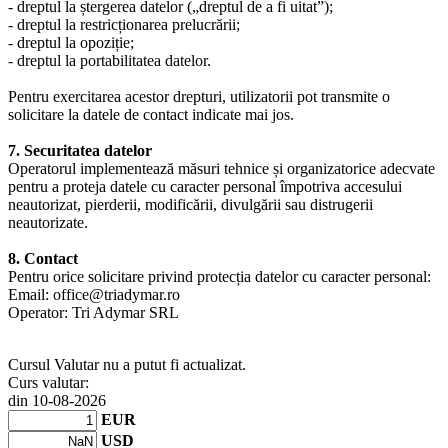
- dreptul la ștergerea datelor („dreptul de a fi uitat”);
- dreptul la restricționarea prelucrării;
- dreptul la opoziție;
- dreptul la portabilitatea datelor.
Pentru exercitarea acestor drepturi, utilizatorii pot transmite o
solicitare la datele de contact indicate mai jos.
7. Securitatea datelor
Operatorul implementează măsuri tehnice și organizatorice adecvate
pentru a proteja datele cu caracter personal împotriva accesului
neautorizat, pierderii, modificării, divulgării sau distrugerii
neautorizate.
8. Contact
Pentru orice solicitare privind protecția datelor cu caracter personal:
Email: office@triadymar.ro
Operator: Tri Adymar SRL
Cursul Valutar nu a putut fi actualizat.
Curs valutar:
din 10-08-2026
EUR
USD