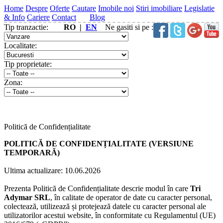
Home
Despre
Oferte
Cautare
Imobile noi
Stiri imobiliare
Legislatie
& Info
Cariere
Contact
Blog
Tip tranzactie:
RO |
EN
Ne gasiti si pe :
Localitate:
Tip proprietate:
Zona:
Politică de Confidențialitate
POLITICĂ DE CONFIDENȚIALITATE (VERSIUNE
TEMPORARĂ)
Ultima actualizare: 10.06.2026
Prezenta Politică de Confidențialitate descrie modul în care
Tri
Adymar SRL
, în calitate de operator de date cu caracter personal,
colectează, utilizează și protejează datele cu caracter personal ale
utilizatorilor acestui website, în conformitate cu Regulamentul (UE)