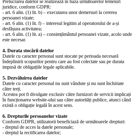
Prelucrarea datelor se realizează în baza următoarelor temeiuri
juridice, conform GDPR:
- art. 6 alin. (1) lit. b) – executarea unor demersuri la cererea
persoanei vizate;
- art. 6 alin. (1) lit. f) – interesul legitim al operatorului de a-și
desfășura activitatea;
- art. 6 alin. (1) lit. a) – consimțământul persoanei vizate, acolo unde
este necesar.
4. Durata stocării datelor
Datele cu caracter personal sunt stocate pe perioada necesară
îndeplinirii scopurilor pentru care au fost colectate sau pe durata
impusă de obligațiile legale aplicabile.
5. Dezvăluirea datelor
Datele cu caracter personal nu sunt vândute și nu sunt închiriate
către terți.
Acestea pot fi divulgate exclusiv către furnizori de servicii implicați
în funcționarea website-ului sau către autorități publice, atunci când
există o obligație legală în acest sens.
6. Drepturile persoanelor vizate
Conform GDPR, utilizatorii beneficiază de următoarele drepturi:
- dreptul de acces la datele personale;
- dreptul la rectificarea datelor;