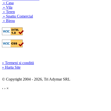
» Casa
» Vila
» Teren
» Spatiu Comercial
» Birou
» Termeni si conditii
» Harta Site
© Copyright 2004 - 2026, Tri Adymar SRL
‹
›
×