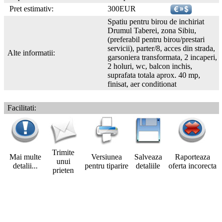
Pret estimativ:
300EUR
Spatiu pentru birou de inchiriat
Drumul Taberei, zona Sibiu,
(preferabil pentru birou/prestari
servicii), parter/8, acces din strada,
Alte informatii:
garsoniera transformata, 2 incaperi,
2 holuri, wc, balcon inchis,
suprafata totala aprox. 40 mp,
finisat, aer conditionat
Facilitati:
Trimite
Mai multe
Versiunea
Salveaza
Raporteaza
unui
detalii...
pentru tiparire
detaliile
oferta incorecta
prieten