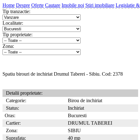
Home
Despre
Oferte
Cautare
Imobile noi
Stiri imobiliare
Legislatie &
Tip tranzactie:
Localitate:
Tip proprietate:
Zona:
Spatiu birouri de inchiriat Drumul Taberei - Sibiu. Cod: 2378
Detalii proprietate:
Categorie:
Birou de inchiriat
Status:
Inchiriat
Oras:
Bucuresti
Cartier:
DRUMUL TABEREI
Zona:
SIBIU
Suprafata:
40 mp