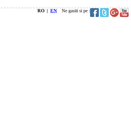
RO |
EN
Ne gasiti si pe :