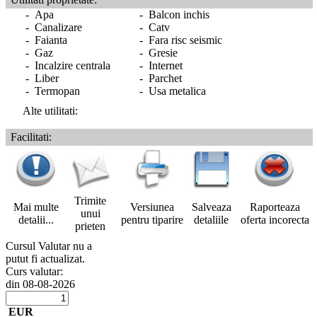
- Apa
- Balcon inchis
- Canalizare
- Catv
- Faianta
- Fara risc seismic
- Gaz
- Gresie
- Incalzire centrala
- Internet
- Liber
- Parchet
- Termopan
- Usa metalica
Alte utilitati:
Facilitati:
Trimite
Mai multe
Versiunea
Salveaza
Raporteaza
unui
detalii...
pentru tiparire
detaliile
oferta incorecta
prieten
Cursul Valutar nu a
putut fi actualizat.
Curs valutar:
din 08-08-2026
EUR