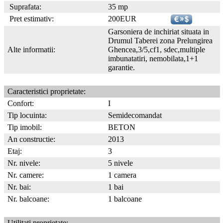
Suprafata:
35 mp
Pret estimativ:
200EUR
Garsoniera de inchiriat situata in
Drumul Taberei zona Prelungirea
Alte informatii:
Ghencea,3/5,cf1, sdec,multiple
imbunatatiri, nemobilata,1+1
garantie.
Caracteristici proprietate:
Confort:
I
Tip locuinta:
Semidecomandat
Tip imobil:
BETON
An constructie:
2013
Etaj:
3
Nr. nivele:
5 nivele
Nr. camere:
1 camera
Nr. bai:
1 bai
Nr. balcoane:
1 balcoane
Utilitati proprietate: