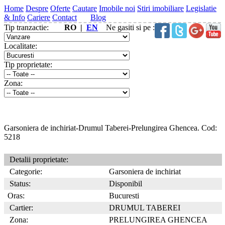
Home
Despre
Oferte
Cautare
Imobile noi
Stiri imobiliare
Legislatie
& Info
Cariere
Contact
Blog
Tip tranzactie:
RO |
EN
Ne gasiti si pe :
Localitate:
Tip proprietate:
Zona:
Garsoniera de inchiriat-Drumul Taberei-Prelungirea Ghencea. Cod:
5218
Detalii proprietate:
Categorie:
Garsoniera de inchiriat
Status:
Disponibil
Oras:
Bucuresti
Cartier:
DRUMUL TABEREI
Zona:
PRELUNGIREA GHENCEA