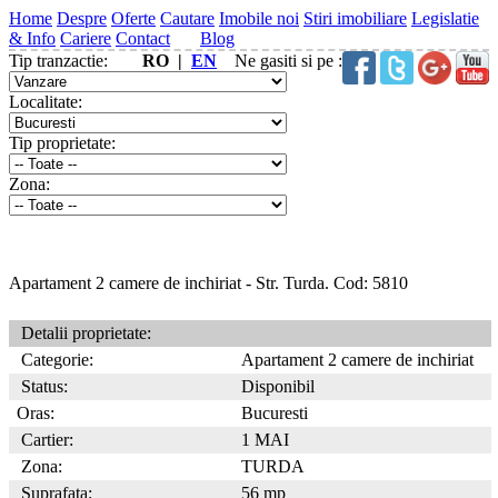
Home
Despre
Oferte
Cautare
Imobile noi
Stiri imobiliare
Legislatie
& Info
Cariere
Contact
Blog
Tip tranzactie:
RO |
EN
Ne gasiti si pe :
Localitate:
Tip proprietate:
Zona:
Apartament 2 camere de inchiriat - Str. Turda. Cod: 5810
Detalii proprietate:
Categorie:
Apartament 2 camere de inchiriat
Status:
Disponibil
Oras:
Bucuresti
Cartier:
1 MAI
Zona:
TURDA
Suprafata:
56 mp