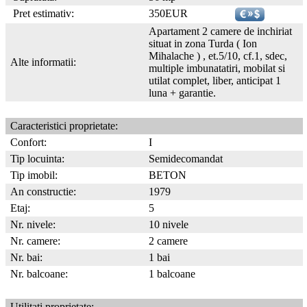
Pret estimativ:
350EUR
Apartament 2 camere de inchiriat
situat in zona Turda ( Ion
Mihalache ) , et.5/10, cf.1, sdec,
Alte informatii:
multiple imbunatatiri, mobilat si
utilat complet, liber, anticipat 1
luna + garantie.
Caracteristici proprietate:
Confort:
I
Tip locuinta:
Semidecomandat
Tip imobil:
BETON
An constructie:
1979
Etaj:
5
Nr. nivele:
10 nivele
Nr. camere:
2 camere
Nr. bai:
1 bai
Nr. balcoane:
1 balcoane
Utilitati proprietate: