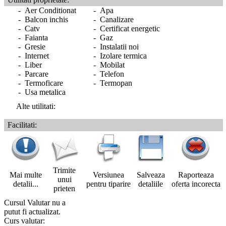
- Aer Conditionat
- Apa
- Balcon inchis
- Canalizare
- Catv
- Certificat energetic
- Faianta
- Gaz
- Gresie
- Instalatii noi
- Internet
- Izolare termica
- Liber
- Mobilat
- Parcare
- Telefon
- Termoficare
- Termopan
- Usa metalica
Alte utilitati:
Facilitati:
Trimite
Mai multe
Versiunea
Salveaza
Raporteaza
unui
detalii...
pentru tiparire
detaliile
oferta incorecta
prieten
Cursul Valutar nu a
putut fi actualizat.
Curs valutar: