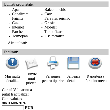
Utilitati proprietate:
- Apa
- Balcon inchis
- Canalizare
- Catv
- Faianta
- Fara risc seismic
- Gaz
- Gresie
- Internet
- Mobilat
- Parchet
- Termoficare
- Termopan
- Usa metalica
Alte utilitati:
Facilitati:
Trimite
Mai multe
Versiunea
Salveaza
Raporteaza
unui
detalii...
pentru tiparire
detaliile
oferta incorecta
prieten
Cursul Valutar nu a
putut fi actualizat.
Curs valutar:
din 09-08-2026
EUR