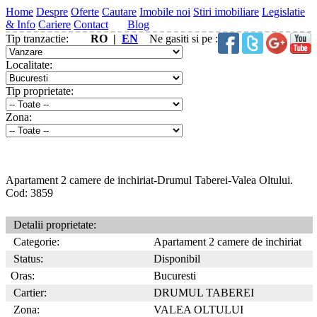
Home
Despre
Oferte
Cautare
Imobile noi
Stiri imobiliare
Legislatie
& Info
Cariere
Contact
Blog
Tip tranzactie:
RO |
EN
Ne gasiti si pe :
Localitate:
Tip proprietate:
Zona:
Apartament 2 camere de inchiriat-Drumul Taberei-Valea Oltului.
Cod: 3859
Detalii proprietate:
Categorie:
Apartament 2 camere de inchiriat
Status:
Disponibil
Oras:
Bucuresti
Cartier:
DRUMUL TABEREI
Zona:
VALEA OLTULUI