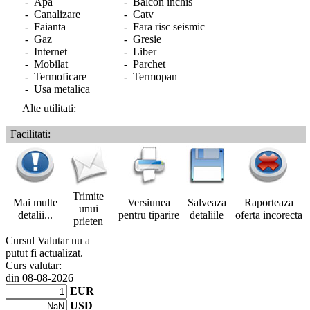
- Apa
- Balcon inchis
- Canalizare
- Catv
- Faianta
- Fara risc seismic
- Gaz
- Gresie
- Internet
- Liber
- Mobilat
- Parchet
- Termoficare
- Termopan
- Usa metalica
Alte utilitati:
Facilitati:
Trimite
Mai multe
Versiunea
Salveaza
Raporteaza
unui
detalii...
pentru tiparire
detaliile
oferta incorecta
prieten
Cursul Valutar nu a
putut fi actualizat.
Curs valutar:
din 08-08-2026
EUR
USD