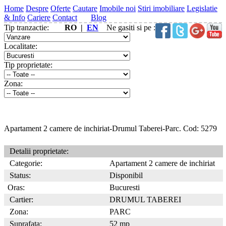
Home
Despre
Oferte
Cautare
Imobile noi
Stiri imobiliare
Legislatie
& Info
Cariere
Contact
Blog
Tip tranzactie:
RO |
EN
Ne gasiti si pe :
Localitate:
Tip proprietate:
Zona:
Apartament 2 camere de inchiriat-Drumul Taberei-Parc. Cod: 5279
Detalii proprietate:
Categorie:
Apartament 2 camere de inchiriat
Status:
Disponibil
Oras:
Bucuresti
Cartier:
DRUMUL TABEREI
Zona:
PARC
Suprafata:
52 mp