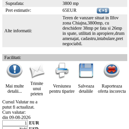
Suprafata:
3800 mp
Pret estimativ:
65EUR
Teren de vanzare situat in Ilfov
zona Chiajna,3800mp, cu
deschidere 38mp pe fata si 26mp
Alte informatii:
in spate, utilitati in apropiere,drum
amenajat, cadastru,intabulare,pret
negociabil.
Facilitati:
Trimite
Mai multe
Versiunea
Salveaza
Raporteaza
unui
detalii...
pentru tiparire
detaliile
oferta incorecta
prieten
Cursul Valutar nu a
putut fi actualizat.
Curs valutar:
din 09-08-2026
EUR
USD