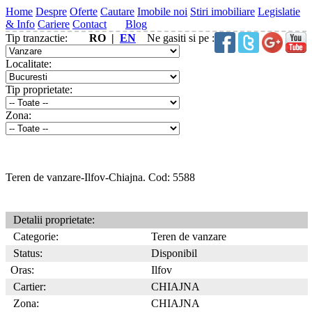
Home
Despre
Oferte
Cautare
Imobile noi
Stiri imobiliare
Legislatie
& Info
Cariere
Contact
Blog
Tip tranzactie:
RO |
EN
Ne gasiti si pe :
Localitate:
Tip proprietate:
Zona:
Teren de vanzare-Ilfov-Chiajna. Cod: 5588
Detalii proprietate:
Categorie:
Teren de vanzare
Status:
Disponibil
Oras:
Ilfov
Cartier:
CHIAJNA
Zona:
CHIAJNA