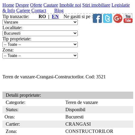
Home
Despre
Oferte
Cautare
Imobile noi
Stiri imobiliare
Legislatie
& Info
Cariere
Contact
Blog
Tip tranzactie:
RO |
EN
Ne gasiti si pe :
Localitate:
Tip proprietate:
Zona:
Teren de vanzare-Crangasi-Constructorilor. Cod: 3521
Detalii proprietate:
Categorie:
Teren de vanzare
Status:
Disponibil
Oras:
Bucuresti
Cartier:
CRANGASI
Zona:
CONSTRUCTORILOR