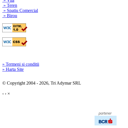
» Vila
» Teren
» Spatiu Comercial
» Birou
» Termeni si conditii
» Harta Site
© Copyright 2004 - 2026, Tri Adymar SRL
‹
›
×