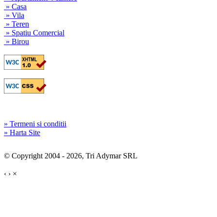
» Casa
» Vila
» Teren
» Spatiu Comercial
» Birou
» Termeni si conditii
» Harta Site
© Copyright 2004 - 2026, Tri Adymar SRL
‹
›
×