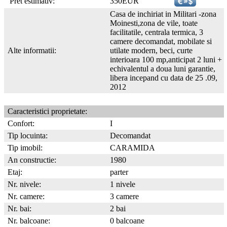
Pret estimativ:
350EUR
Casa de inchiriat in Militari -zona
Moinesti,zona de vile, toate
facilitatile, centrala termica, 3
camere decomandat, mobilate si
Alte informatii:
utilate modern, beci, curte
interioara 100 mp,anticipat 2 luni +
echivalentul a doua luni garantie,
libera incepand cu data de 25 .09,
2012
Caracteristici proprietate:
Confort:
I
Tip locuinta:
Decomandat
Tip imobil:
CARAMIDA
An constructie:
1980
Etaj:
parter
Nr. nivele:
1 nivele
Nr. camere:
3 camere
Nr. bai:
2 bai
Nr. balcoane:
0 balcoane