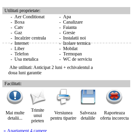
Utilitati proprietate:
- Aer Conditionat
- Apa
- Boxa
- Canalizare
- Catv
- Faianta
- Gaz
- Gresie
- Incalzire centrala
- Instalatii noi
- Internet
- Izolare termica
- Liber
- Mobilat
- Telefon
- Termopan
- Usa metalica
- WC de serviciu
Alte utilitati: Anticipat 2 luni + echivalentul a
doua luni garantie
Facilitati:
Trimite
Mai multe
Versiunea
Salveaza
Raporteaza
unui
detalii...
pentru tiparire
detaliile
oferta incorecta
prieten
» Apartament 4 camere