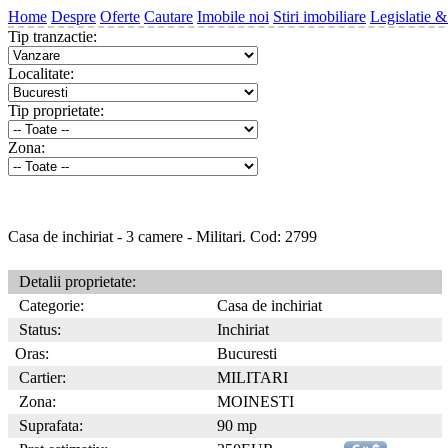
Home
Despre
Oferte
Cautare
Imobile noi
Stiri imobiliare
Legislatie &
Tip tranzactie:
Localitate:
Tip proprietate:
Zona:
Casa de inchiriat - 3 camere - Militari. Cod: 2799
Detalii proprietate:
Categorie:
Casa de inchiriat
Status:
Inchiriat
Oras:
Bucuresti
Cartier:
MILITARI
Zona:
MOINESTI
Suprafata:
90 mp