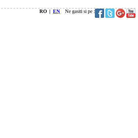
RO |
EN
Ne gasiti si pe :