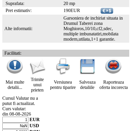
Suprafata:
20 mp
Pret estimativ:
190EUR
Garsoniera de inchiriat situata in
Drumul Taberei zona
Alte informatii:
Moghioros,10/10,cf2,sdec,
multiple imbunatatiri,mobilata
modern,utilata,1+1 garantie.
Facilitati:
Trimite
Mai multe
Versiunea
Salveaza
Raporteaza
unui
detalii...
pentru tiparire
detaliile
oferta incorecta
prieten
Cursul Valutar nu a
putut fi actualizat.
Curs valutar:
din 08-08-2026
EUR
USD