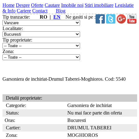
Home
Despre
Oferte
Cautare
Imobile noi
Stiri imobiliare
Legislatie
& Info
Cariere
Contact
Blog
Tip tranzactie:
RO |
EN
Ne gasiti si pe :
Localitate:
Tip proprietate:
Zona:
Garsoniera de inchiriat-Drumul Taberei-Moghioros. Cod: 5540
Detalii proprietate:
Categorie:
Garsoniera de inchiriat
Status:
Nu mai face parte din oferta
Oras:
Bucuresti
Cartier:
DRUMUL TABEREI
Zona:
MOGHIOROS