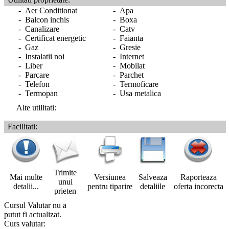
- Aer Conditionat
- Apa
- Balcon inchis
- Boxa
- Canalizare
- Catv
- Certificat energetic
- Faianta
- Gaz
- Gresie
- Instalatii noi
- Internet
- Liber
- Mobilat
- Parcare
- Parchet
- Telefon
- Termoficare
- Termopan
- Usa metalica
Alte utilitati:
Facilitati:
Trimite
Mai multe
Versiunea
Salveaza
Raporteaza
unui
detalii...
pentru tiparire
detaliile
oferta incorecta
prieten
Cursul Valutar nu a
putut fi actualizat.
Curs valutar: