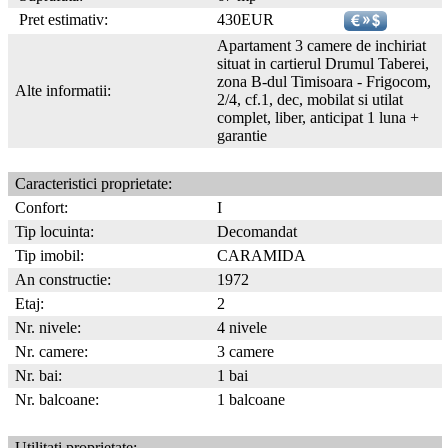
Pret estimativ:
430EUR
Apartament 3 camere de inchiriat
situat in cartierul Drumul Taberei,
zona B-dul Timisoara - Frigocom,
Alte informatii:
2/4, cf.1, dec, mobilat si utilat
complet, liber, anticipat 1 luna +
garantie
Caracteristici proprietate:
Confort:
I
Tip locuinta:
Decomandat
Tip imobil:
CARAMIDA
An constructie:
1972
Etaj:
2
Nr. nivele:
4 nivele
Nr. camere:
3 camere
Nr. bai:
1 bai
Nr. balcoane:
1 balcoane
Utilitati proprietate: