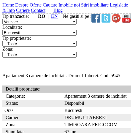
Home
Despre
Oferte
Cautare
Imobile noi
Stiri imobiliare
Legislatie
& Info
Cariere
Contact
Blog
Tip tranzactie:
RO |
EN
Ne gasiti si pe :
Localitate:
Tip proprietate:
Zona:
Apartament 3 camere de inchiriat - Drumul Taberei. Cod: 5945
Detalii proprietate:
Categorie:
Apartament 3 camere de inchiriat
Status:
Disponibil
Oras:
Bucuresti
Cartier:
DRUMUL TABEREI
Zona:
TIMISOARA FRIGOCOM
Suprafata:
67 mp