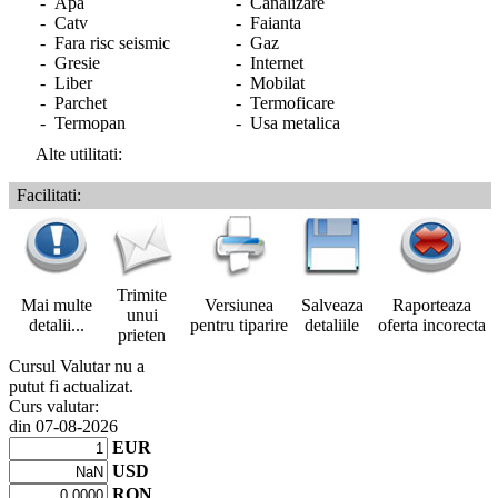
- Apa
- Canalizare
- Catv
- Faianta
- Fara risc seismic
- Gaz
- Gresie
- Internet
- Liber
- Mobilat
- Parchet
- Termoficare
- Termopan
- Usa metalica
Alte utilitati:
Facilitati:
Trimite
Mai multe
Versiunea
Salveaza
Raporteaza
unui
detalii...
pentru tiparire
detaliile
oferta incorecta
prieten
Cursul Valutar nu a
putut fi actualizat.
Curs valutar:
din 07-08-2026
EUR
USD
RON