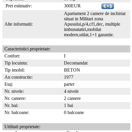
Pret estimativ:
300EUR
Apartament 2 camere de inchiriat
situat in Militari zona
Alte informatii:
Apusului,p/4,cf1,dec, multiple
imbunatatiri,mobilat
modern,utilat,1+1 garantie.
Caracteristici proprietate:
Confort:
I
Tip locuinta:
Decomandat
Tip imobil:
BETON
An constructie:
1977
Etaj:
parter
Nr. nivele:
4 nivele
Nr. camere:
2 camere
Nr. bai:
1 bai
Nr. balcoane:
0 balcoane
Utilitati proprietate: