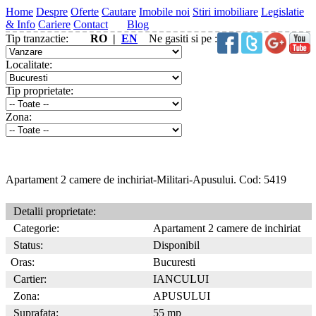
Home
Despre
Oferte
Cautare
Imobile noi
Stiri imobiliare
Legislatie
& Info
Cariere
Contact
Blog
Tip tranzactie:
RO |
EN
Ne gasiti si pe :
Localitate:
Tip proprietate:
Zona:
Apartament 2 camere de inchiriat-Militari-Apusului. Cod: 5419
Detalii proprietate:
Categorie:
Apartament 2 camere de inchiriat
Status:
Disponibil
Oras:
Bucuresti
Cartier:
IANCULUI
Zona:
APUSULUI
Suprafata:
55 mp