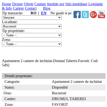
Home
Despre
Oferte
Cautare
Imobile noi
Stiri imobiliare
Legislatie
& Info
Cariere
Contact
Blog
Tip tranzactie:
RO |
EN
Ne gasiti si pe :
Localitate:
Tip proprietate:
Zona:
Apartament 2 camere de inchiriat-Drumul Taberei-Favorit. Cod:
5492
Detalii proprietate:
Categorie:
Apartament 2 camere de inchiriat
Status:
Disponibil
Oras:
Bucuresti
Cartier:
DRUMUL TABEREI
Zona:
FAVORIT