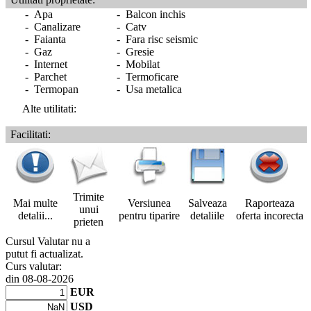
- Apa
- Balcon inchis
- Canalizare
- Catv
- Faianta
- Fara risc seismic
- Gaz
- Gresie
- Internet
- Mobilat
- Parchet
- Termoficare
- Termopan
- Usa metalica
Alte utilitati:
Facilitati:
Trimite
Mai multe
Versiunea
Salveaza
Raporteaza
unui
detalii...
pentru tiparire
detaliile
oferta incorecta
prieten
Cursul Valutar nu a
putut fi actualizat.
Curs valutar:
din 08-08-2026
EUR
USD