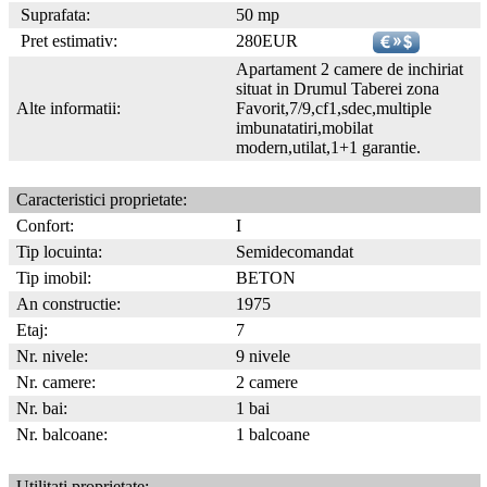
Suprafata:
50 mp
Pret estimativ:
280EUR
Apartament 2 camere de inchiriat
situat in Drumul Taberei zona
Alte informatii:
Favorit,7/9,cf1,sdec,multiple
imbunatatiri,mobilat
modern,utilat,1+1 garantie.
Caracteristici proprietate:
Confort:
I
Tip locuinta:
Semidecomandat
Tip imobil:
BETON
An constructie:
1975
Etaj:
7
Nr. nivele:
9 nivele
Nr. camere:
2 camere
Nr. bai:
1 bai
Nr. balcoane:
1 balcoane
Utilitati proprietate: